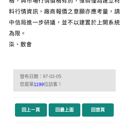
格，與市場行情價格有別，惟倘僅為建立材
料行情資訊，廠商報價之意願亦應考量，請
中信局進一步研議，並不以建置於上開系統
為限。
柒、散會
發布日期：97-02-05
您是第
位訪客！
1199
回上ㄧ頁
回最上面
回首頁