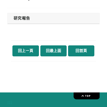
研究報告
回上ㄧ頁
回最上面
回首頁
:::