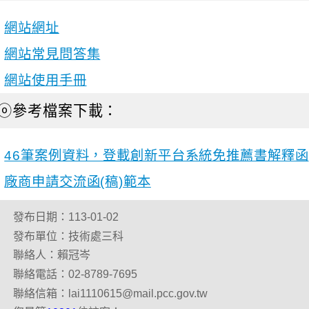
網站網址
網站常見問答集
網站使用手冊
ⓞ參考檔案下載：
46筆案例資料，登載創新平台系統免推薦書解釋函
廠商申請交流函(稿)範本
發布日期：113-01-02
發布單位：技術處三科
聯絡人：賴冠岑
聯絡電話：02-8789-7695
聯絡信箱：lai1110615@mail.pcc.gov.tw