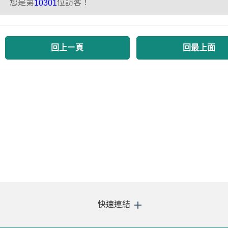
您是第
位訪客！
10301
回上ㄧ頁
回最上面
快速連結