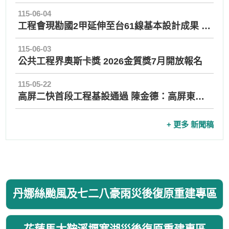
115-06-04
工程會現勘國2甲延伸至台61線基本設計成果 強化國2甲與台61線連結 健全桃園機場聯外路網
115-06-03
公共工程界奧斯卡獎 2026金質獎7月開放報名
115-05-22
高屏二快首段工程基設通過 陳金德：高屏東西向關鍵路廊將邁出第一步
+ 更多 新聞稿
丹娜絲颱風及七二八豪雨災後復原重建專區