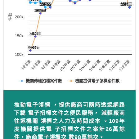
225722
225722
225608
225608
209021
209021
件數
200k
147358
147358
150k
110314
110314
100k
102年度
100年度
98年度
96年度
94年度
92年度
112年度
110年度
108年度
106年度
104年度
機關傳輸招標案件數
機關提供電子領標案件數
推動電子領標 ，提供廠商可隨時透過網路
下載 電子招標文件之便民服務， 減輕廠商
往返機關 領標之人力及時間成本 。109年
度機關提供電 子招標文件之案計26萬餘
件，廠商電子領標次 數98萬餘次。