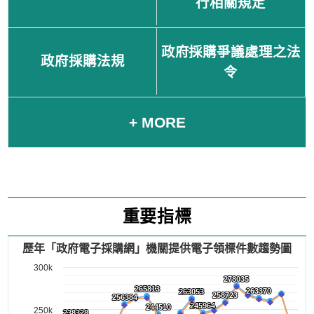
行相關規定
政府採購爭議處理之法
政府採購法規
令
+ MORE
重要指標
歷年「政府電子採購網」機關提供電子領標件數趨勢圖
300k
278035
278035
265813
265813
263370
263370
263053
263053
258723
258723
256384
256384
245964
245964
244510
244510
250k
238328
238328