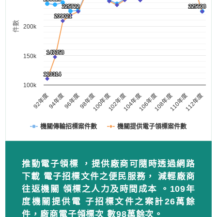
225722
225722
225608
225608
209021
209021
件數
200k
147358
147358
150k
110314
110314
100k
102年度
100年度
98年度
96年度
94年度
92年度
112年度
110年度
108年度
106年度
104年度
機關傳輸招標案件數
機關提供電子領標案件數
推動電子領標 ，提供廠商可隨時透過網路
下載 電子招標文件之便民服務， 減輕廠商
往返機關 領標之人力及時間成本 。109年
度機關提供電 子招標文件之案計26萬餘
件，廠商電子領標次 數98萬餘次。