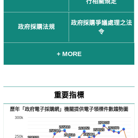
行相關規定
政府採購爭議處理之法
政府採購法規
令
+ MORE
重要指標
歷年「政府電子採購網」機關提供電子領標件數趨勢圖
300k
278035
278035
265813
265813
263370
263370
263053
263053
258723
258723
256384
256384
245964
245964
244510
244510
250k
238328
238328