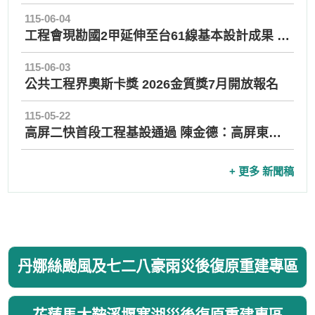
115-06-04
工程會現勘國2甲延伸至台61線基本設計成果 強化國2甲與台61線連結 健全桃園機場聯外路網
115-06-03
公共工程界奧斯卡獎 2026金質獎7月開放報名
115-05-22
高屏二快首段工程基設通過 陳金德：高屏東西向關鍵路廊將邁出第一步
+ 更多 新聞稿
丹娜絲颱風及七二八豪雨災後復原重建專區