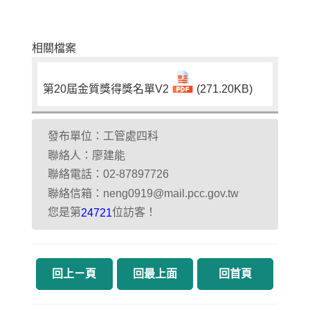
相關檔案
第20屆金質獎得獎名單V2
(271.20KB)
發布單位：工管處四科
聯絡人：廖建能
聯絡電話：02-87897726
聯絡信箱：neng0919@mail.pcc.gov.tw
您是第
位訪客！
24721
回上ㄧ頁
回最上面
回首頁