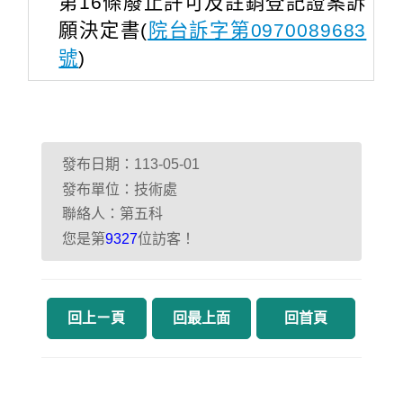
第16條廢止許可及註銷登記證案訴
願決定書(
院台訴字第0970089683
號
)
發布日期：113-05-01
發布單位：技術處
聯絡人：第五科
您是第
位訪客！
9327
回上ㄧ頁
回最上面
回首頁