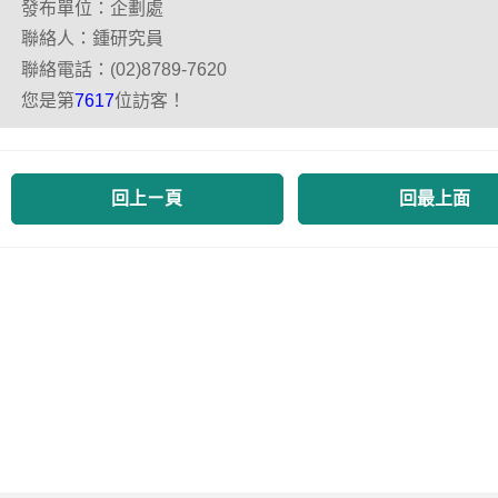
發布單位：企劃處
聯絡人：鍾研究員
聯絡電話：(02)8789-7620
您是第
位訪客！
7617
回上ㄧ頁
回最上面