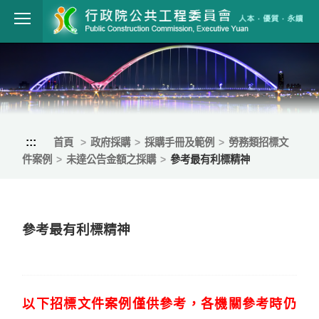
跳到主要內容
行政院公共工程
:::
首頁
政府採購
採購手冊及範例
勞務類招標文
件案例
未達公告金額之採購
參考最有利標精神
參考最有利標精神
以
下招標文件案例僅供參考，各機關參考時仍