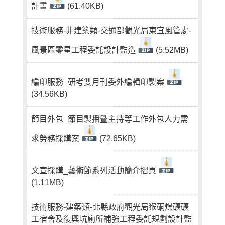
計畫
(61.40KB)
技術服務-非建築類-交通部觀光局東宜風管處-
風景區零星工程委託設計監造
(5.52MB)
編印服務_研考雙月刊委外編輯印製案
(34.56KB)
節目外包_節目製播暨主持等工作外包人力需
求勞務採購案
(72.65KB)
文宣採購_藝術節系列活動簡介摺頁
(1.11MB)
技術服務-建築類-北縣政府觀光局猴硐煤礦礦
工宿舍及復興坑廁所補強工程委託規劃設計監