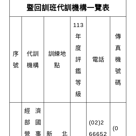
暨回訓班代訓機構一覽表
113
年
傳
度
真
序
代訓
訓練地
評
電話
機
號
機構
點
鑑
號
等
碼
級
經濟
部國
(02)2
(0
營事
新北
66652