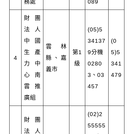
務處
089
財團
法人
(05)5
中國
34137
(0
雲林
生產
第1
9分機
5)5
4
縣、嘉
力中
級
0280
341
義市
心南
3、03
479
雲推
457
廣組
(02)2
財團
55555
法人