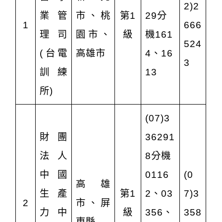
2)2
業管
市、桃
第1
29分
1
666
理司
園市、
級
機161
524
(台電
高雄市
4、16
3
訓練
13
所)
(07)3
財團
36291
法人
8分機
中國
0116
(0
高雄
生產
第1
2、03
7)3
2
市、屏
力中
級
356、
358
東縣