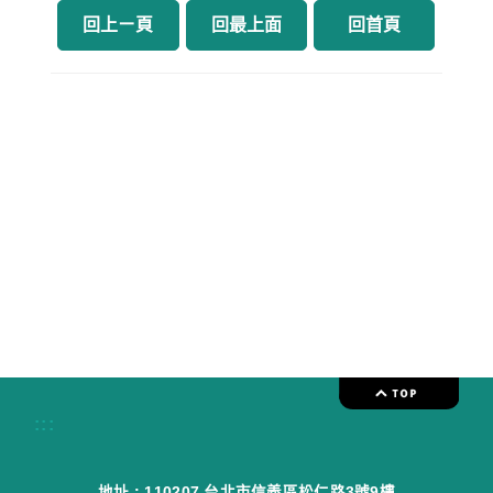
回上ㄧ頁
回最上面
回首頁
:::
地址 : 110207 台北市信義區松仁路3號9樓