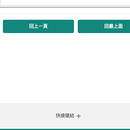
回上ㄧ頁
回最上面
快速連結