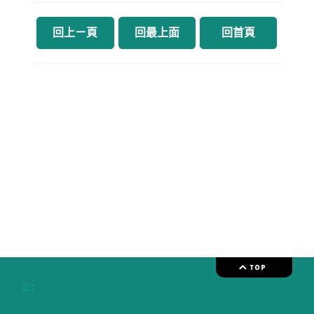
回上ㄧ頁
回最上面
回首頁
:::