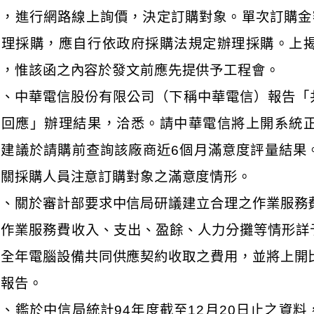
能，進行網路線上詢價，決定訂購對象。單次訂購金額
辦理採購，應自行依政府採購法規定辦理採購。上
函，惟該函之內容於發文前應先提供予工程會。
二、中華電信股份有限公司（下稱中華電信）報告「
蹤回應」辦理結果，洽悉。請中華電信將上開系統
「建議於請購前查詢該廠商近6個月滿意度評量結果
機關採購人員注意訂購對象之滿意度情形。
三、關於審計部要求中信局研議建立合理之作業服務
作業服務費收入、支出、盈餘、人力分攤等情形詳予分
年全年電腦設備共同供應契約收取之費用，並將上開
出報告。
四、鑑於中信局統計94年度截至12月20日止之資