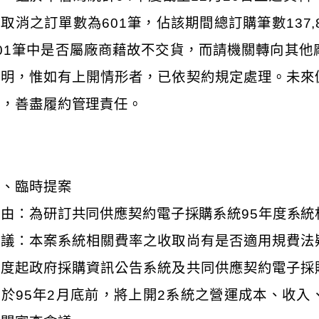
取消之訂單數為601筆，佔該期間總訂購筆數137,
601筆中是否屬廠商藉故不交貨，而請機關轉向其
查明，惟如有上開情形者，已依契約規定處理。未來
責，善盡履約管理責任。
柒、臨時提案
案由：為研訂共同供應契約電子採購系統95年度系統
決議：本案系統相關費率之收取尚有是否適用規費法
年度起政府採購資訊公告系統及共同供應契約電子採
速於95年2月底前，將上開2系統之營運成本、收