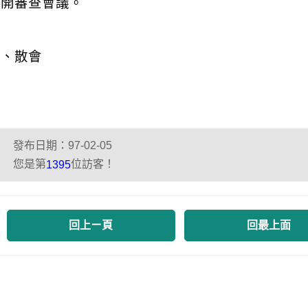
召開審查會議。
捌、散會
發布日期：97-02-05
您是第
位訪客！
1395
回上ㄧ頁
回最上面