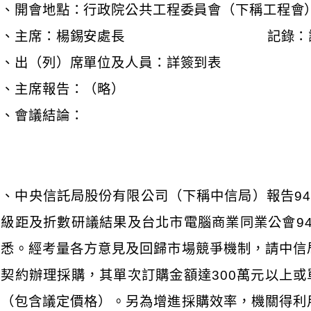
貳、開會地點：行政院公共工程委員會（下稱工程會
參、主席：楊錫安處長 記錄：謝
肆、出（列）席單位及人員：詳簽到表
伍、主席報告：（略）
陸、會議結論：
一、中央信託局股份有限公司（下稱中信局）報告9
級距及折數研議結果及台北市電腦商業同業公會94年
洽悉。經考量各方意見及回歸市場競爭機制，請中信
應契約辦理採購，其單次訂購金額達300萬元以上或
件（包含議定價格）。另為增進採購效率，機關得利