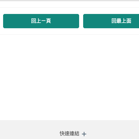
回上ㄧ頁
回最上面
快速連結